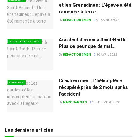
CARAÏBES
et les Grenadines : L’épave a été
ramenée à terre
BY
RÉDACTION SMBN
9 JANVIER 2024
Accident d’avion à Saint-Barth :
SAINT BARTHÉLEMY
Plus de peur que de mal…
BY
RÉDACTION SMBN
16 AVRIL 2022
Crash en mer : L’hélicoptère
CARAÏBES
récupéré près de 2 mois après
l’accident
BY
MARC BANYULS
9 SEPTEMBRE 2020
Les derniers articles