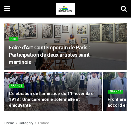
ART
Foire d’Art Contemporain de Paris :
Participation de deux artistes saint-
martinois
FRANCE
FRANCE
Célébration de l’armistice du 11 novembre
1918 : Une cérémonie solennelle et
Frontière d
émouvante
accord entr
Home
Category
France