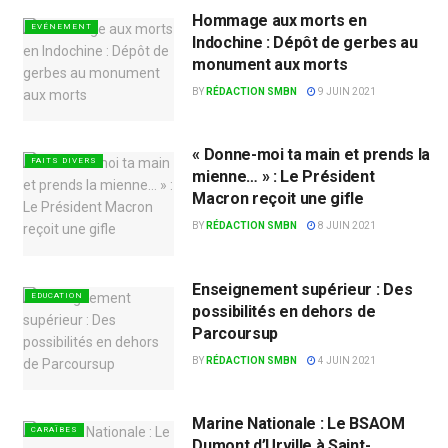
Hommage aux morts en
EVÉNEMENT
Indochine : Dépôt de gerbes au
monument aux morts
BY
RÉDACTION SMBN
9 JUIN 2021
« Donne-moi ta main et prends la
FAITS DIVERS
mienne… » : Le Président
Macron reçoit une gifle
BY
RÉDACTION SMBN
8 JUIN 2021
Enseignement supérieur : Des
EDUCATION
possibilités en dehors de
Parcoursup
BY
RÉDACTION SMBN
4 JUIN 2021
Marine Nationale : Le BSAOM
CARAÏBES
Dumont d’Urville à Saint-