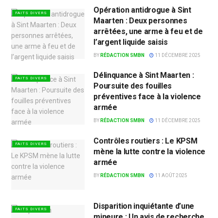
Opération antidrogue à Sint
FAITS DIVERS
Maarten : Deux personnes
arrêtées, une arme à feu et de
l’argent liquide saisis
BY
RÉDACTION SMBN
11 DÉCEMBRE 2025
Délinquance à Sint Maarten :
FAITS DIVERS
Poursuite des fouilles
préventives face à la violence
armée
BY
RÉDACTION SMBN
11 DÉCEMBRE 2025
Contrôles routiers : Le KPSM
FAITS DIVERS
mène la lutte contre la violence
armée
BY
RÉDACTION SMBN
11 AOÛT 2025
Disparition inquiétante d’une
FAITS DIVERS
mineure : Un avis de recherche