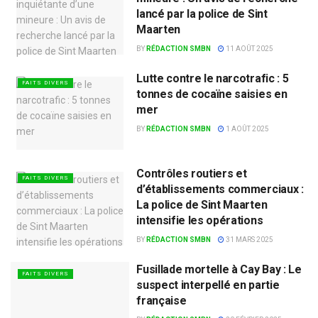
lancé par la police de Sint
Maarten
BY
RÉDACTION SMBN
11 AOÛT 2025
Lutte contre le narcotrafic : 5
FAITS DIVERS
tonnes de cocaïne saisies en
mer
BY
RÉDACTION SMBN
1 AOÛT 2025
Contrôles routiers et
FAITS DIVERS
d’établissements commerciaux :
La police de Sint Maarten
intensifie les opérations
BY
RÉDACTION SMBN
31 MARS 2025
Fusillade mortelle à Cay Bay : Le
FAITS DIVERS
suspect interpellé en partie
française