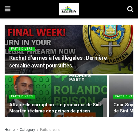
FAITS DIVERS
Rachat d’armes à feu illégales : Dernière
semaine avant poursuites…
FAITS DIVERS
FAITS DIVERS
Affaire de corruption : Le procureur de Sint
Cour Suprê
Maarten réclame des peines de prison
de Sint Maa
Home
Category
Faits divers