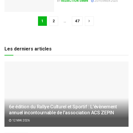
BY
RÉDACTION SMBN
20 FÉVRIER 2025
1
2
…
47
Les derniers articles
6e édition du Rallye Culturel et Sportif : L’évènement
annuel incontournable de l’association ACS ZEPIN
12 MAI 2026