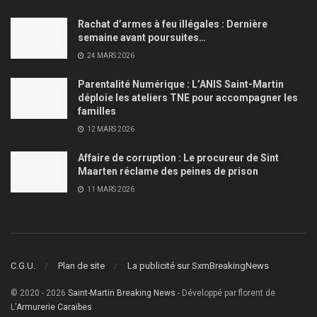
Rachat d’armes à feu illégales : Dernière
semaine avant poursuites…
24 MARS 2026
Parentalité Numérique : L’ANIS Saint-Martin
déploie les ateliers TNE pour accompagner les
familles
12 MARS 2026
Affaire de corruption : Le procureur de Sint
Maarten réclame des peines de prison
11 MARS 2026
C.G.U.
Plan de site
La publicité sur SxmBreakingNews
© 2020 - 2026
Saint-Martin Breaking News
- Développé par florent de
L'
Armurerie Caraïbes