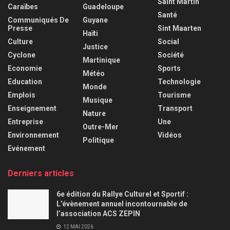
Saint Martin
Caraïbes
Guadeloupe
Santé
Communiqués De
Guyane
Presse
Sint Maarten
Haïti
Culture
Social
Justice
Cyclone
Société
Martinique
Economie
Sports
Météo
Education
Technologie
Monde
Emplois
Tourisme
Musique
Enseignement
Transport
Nature
Entreprise
Une
Outre-Mer
Environnement
Vidéos
Politique
Evénement
Derniers articles
6e édition du Rallye Culturel et Sportif :
L’évènement annuel incontournable de
l’association ACS ZEPIN
12 MAI 2026