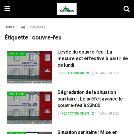
Home
Tag
couvre-feu
Étiquette :
couvre-feu
Levée du couvre-feu : La
POLITIQUE
mesure est effective à partir de
ce lundi
BY
RÉDACTION SMBN
31 JANVIER 2022
Dégradation de la situation
POLITIQUE
sanitaire : Le préfet avance le
couvre-feu à 23h00
BY
RÉDACTION SMBN
11 JANVIER 2022
Situation sanitaire : Mise en