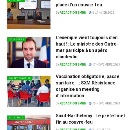
POLITIQUE
place d’un couvre-feu
BY
RÉDACTION SMBN
6 JANVIER 2022
L’exemple vient toujours d’en
OUTRE-MER
haut ! : Le ministre des Outre-
mer participe à un apéro
clandestin
BY
RÉDACTION SMBN
17 NOVEMBRE 2021
Vaccination obligatoire, passe
SAINT MARTIN
sanitaire… : SXM Résistance
organise un meeting
d’information
BY
RÉDACTION SMBN
15 NOVEMBRE 2021
Saint-Barthélemy : Le préfet met
POLITIQUE
fin au couvre-feu
BY
RÉDACTION SMBN
31 AOÛT 2021