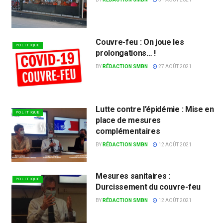
Couvre-feu : On joue les
POLITIQUE
prolongations… !
BY
RÉDACTION SMBN
27 AOÛT 2021
Lutte contre l’épidémie : Mise en
POLITIQUE
place de mesures
complémentaires
BY
RÉDACTION SMBN
12 AOÛT 2021
Mesures sanitaires :
POLITIQUE
Durcissement du couvre-feu
BY
RÉDACTION SMBN
12 AOÛT 2021