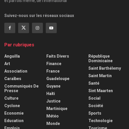
et parfois même, de l'international
Suivez-nous sur les réseaux sociaux
Par rubriques
Anguilla
Faits Divers
République
Dominicaine
Art
Finance
Saint Barthélemy
Association
France
Saint Martin
Caraïbes
Guadeloupe
Santé
Communiqués De
Guyane
Presse
Sint Maarten
Haïti
Culture
Social
Justice
Cyclone
Société
Martinique
Economie
Sports
Météo
Education
Technologie
Monde
Emplois
Tourisme