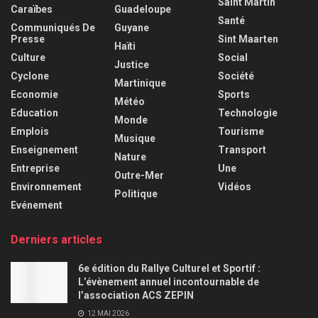
Saint Martin
Caraïbes
Guadeloupe
Santé
Communiqués De
Guyane
Presse
Sint Maarten
Haïti
Culture
Social
Justice
Cyclone
Société
Martinique
Economie
Sports
Météo
Education
Technologie
Monde
Emplois
Tourisme
Musique
Enseignement
Transport
Nature
Entreprise
Une
Outre-Mer
Environnement
Vidéos
Politique
Evénement
Derniers articles
6e édition du Rallye Culturel et Sportif :
L’évènement annuel incontournable de
l’association ACS ZEPIN
12 MAI 2026