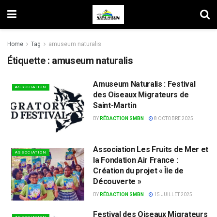
Home
Tag
amuseum naturalis
Étiquette :
amuseum naturalis
Amuseum Naturalis : Festival
ASSOCIATION
des Oiseaux Migrateurs de
Saint-Martin
BY
RÉDACTION SMBN
8 OCTOBRE 2025
Association Les Fruits de Mer et
ASSOCIATION
la Fondation Air France :
Création du projet « Île de
Découverte »
BY
RÉDACTION SMBN
15 JUILLET 2025
Festival des Oiseaux Migrateurs