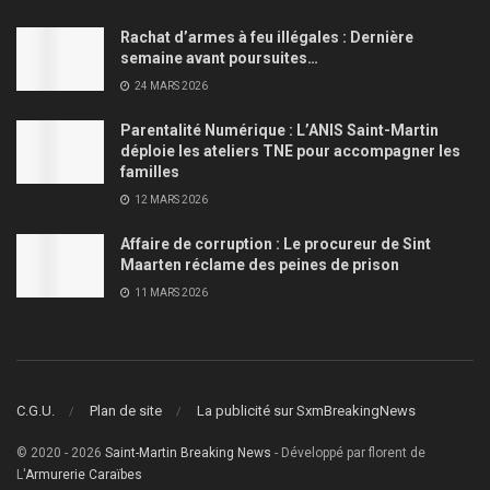
Rachat d’armes à feu illégales : Dernière
semaine avant poursuites…
24 MARS 2026
Parentalité Numérique : L’ANIS Saint-Martin
déploie les ateliers TNE pour accompagner les
familles
12 MARS 2026
Affaire de corruption : Le procureur de Sint
Maarten réclame des peines de prison
11 MARS 2026
C.G.U.
Plan de site
La publicité sur SxmBreakingNews
© 2020 - 2026
Saint-Martin Breaking News
- Développé par florent de
L'
Armurerie Caraïbes