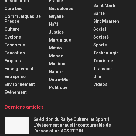
Association
France
Saint Martin
Caraïbes
Guadeloupe
Santé
Communiqués De
Guyane
Presse
Sint Maarten
Haïti
Culture
Social
Justice
Cyclone
Société
Martinique
Economie
Sports
Météo
Education
Technologie
Monde
Emplois
Tourisme
Musique
Enseignement
Transport
Nature
Entreprise
Une
Outre-Mer
Environnement
Vidéos
Politique
Evénement
Derniers articles
6e édition du Rallye Culturel et Sportif :
L’évènement annuel incontournable de
l’association ACS ZEPIN