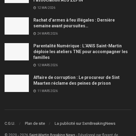
12 MAI 2026
Rachat d’armes à feu illégales : Dernière
semaine avant poursuites…
24 MARS 2026
Parentalité Numérique : L’ANIS Saint-Martin
déploie les ateliers TNE pour accompagner les
familles
12 MARS 2026
Affaire de corruption : Le procureur de Sint
Maarten réclame des peines de prison
11 MARS 2026
C.G.U.
Plan de site
La publicité sur SxmBreakingNews
© 2020 - 2026
Saint-Martin Breaking News
- Développé par florent de