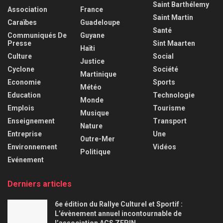
Saint Barthélemy
Association
France
Saint Martin
Caraïbes
Guadeloupe
Santé
Communiqués De
Guyane
Presse
Sint Maarten
Haïti
Culture
Social
Justice
Cyclone
Société
Martinique
Economie
Sports
Météo
Education
Technologie
Monde
Emplois
Tourisme
Musique
Enseignement
Transport
Nature
Entreprise
Une
Outre-Mer
Environnement
Vidéos
Politique
Evénement
Derniers articles
6e édition du Rallye Culturel et Sportif :
L’évènement annuel incontournable de
l’association ACS ZEPIN