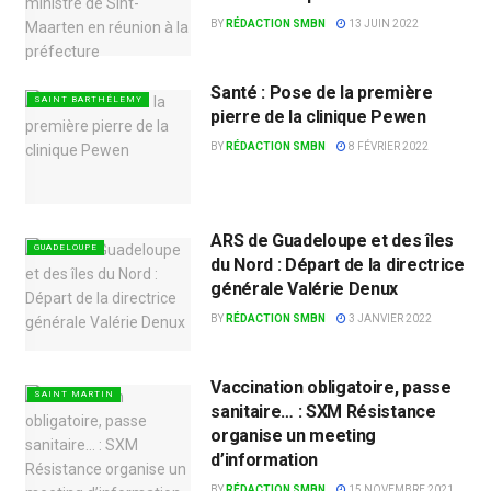
BY
RÉDACTION SMBN
13 JUIN 2022
Santé : Pose de la première
SAINT BARTHÉLEMY
pierre de la clinique Pewen
BY
RÉDACTION SMBN
8 FÉVRIER 2022
ARS de Guadeloupe et des îles
GUADELOUPE
du Nord : Départ de la directrice
générale Valérie Denux
BY
RÉDACTION SMBN
3 JANVIER 2022
Vaccination obligatoire, passe
SAINT MARTIN
sanitaire… : SXM Résistance
organise un meeting
d’information
BY
RÉDACTION SMBN
15 NOVEMBRE 2021