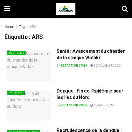
Home
Tag
ARS
Étiquette :
ARS
Santé : Avancement du chantier
ECONOMIE
de la clinique Wataki
BY
RÉDACTION SMBN
26 NOVEMBRE 2024
Dengue : Fin de l’épidémie pour
CARAÏBES
les îles du Nord
BY
RÉDACTION SMBN
16 AVRIL 2024
Recrudescence de la dengue :