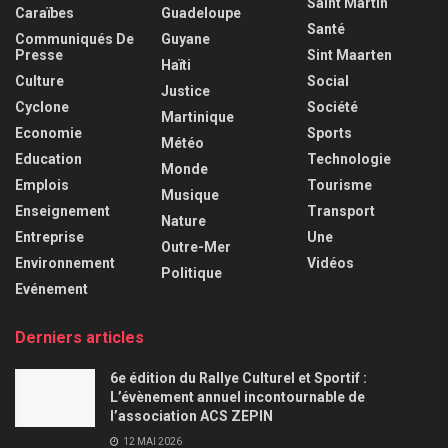
Saint Martin
Caraïbes
Guadeloupe
Santé
Communiqués De
Guyane
Presse
Sint Maarten
Haïti
Culture
Social
Justice
Cyclone
Société
Martinique
Economie
Sports
Météo
Education
Technologie
Monde
Emplois
Tourisme
Musique
Enseignement
Transport
Nature
Entreprise
Une
Outre-Mer
Environnement
Vidéos
Politique
Evénement
Derniers articles
6e édition du Rallye Culturel et Sportif :
L’évènement annuel incontournable de
l’association ACS ZEPIN
12 MAI 2026