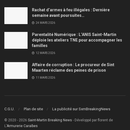
Rachat d’armes à feu illégales : Dernière
semaine avant poursuites…
24 MARS 2026
Parentalité Numérique : L’ANIS Saint-Martin
déploie les ateliers TNE pour accompagner les
familles
12 MARS 2026
Affaire de corruption : Le procureur de Sint
Maarten réclame des peines de prison
11 MARS 2026
C.G.U.
Plan de site
La publicité sur SxmBreakingNews
© 2020 - 2026
Saint-Martin Breaking News
- Développé par florent de
L'
Armurerie Caraïbes