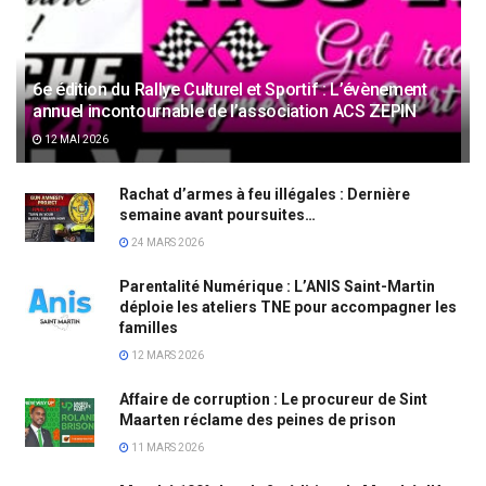
6e édition du Rallye Culturel et Sportif : L’évènement
annuel incontournable de l’association ACS ZEPIN
12 MAI 2026
Rachat d’armes à feu illégales : Dernière
semaine avant poursuites…
24 MARS 2026
Parentalité Numérique : L’ANIS Saint-Martin
déploie les ateliers TNE pour accompagner les
familles
12 MARS 2026
Affaire de corruption : Le procureur de Sint
Maarten réclame des peines de prison
11 MARS 2026