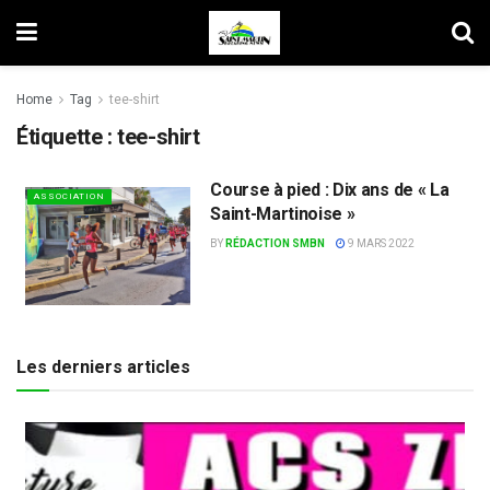
Home
Tag
tee-shirt
Étiquette :
tee-shirt
Course à pied : Dix ans de « La
ASSOCIATION
Saint-Martinoise »
BY
RÉDACTION SMBN
9 MARS 2022
Les derniers articles