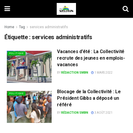
Home
Tag
services administratifs
Étiquette :
services administratifs
Vacances d’été : La Collectivité
POLITIQUE
recrute des jeunes en emplois-
vacances
BY
RÉDACTION SMBN
1 MARS 2022
Blocage de la Collectivité : Le
POLITIQUE
Président Gibbs a déposé un
référé
BY
RÉDACTION SMBN
3 AOÛT 2021