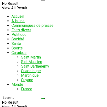
No Result
View All Result
Accueil
A la une
Communiqués de presse
Faits divers
Politique
Société
Santé
Sports
Caraïbes
Saint Martin
Sint Maarten
Saint Barthélemy
Guadeloupe
Martinique
Guyane
Monde
France
No Result
View All Result