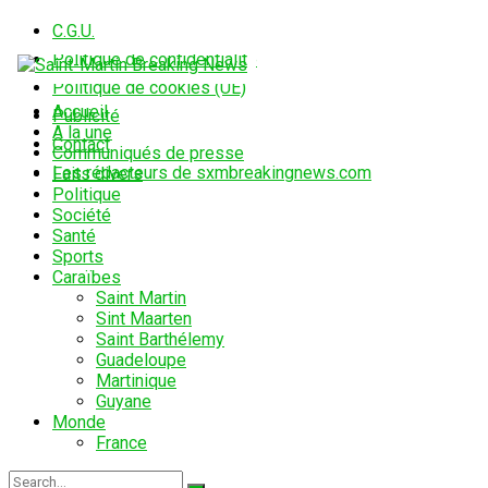
C.G.U.
Politique de confidentialité
Politique de cookies (UE)
Accueil
Publicité
A la une
Contact
Communiqués de presse
Les rédacteurs de sxmbreakingnews.com
Faits divers
Politique
Société
Santé
Sports
Caraïbes
Saint Martin
Sint Maarten
Saint Barthélemy
Guadeloupe
Martinique
Guyane
Monde
France