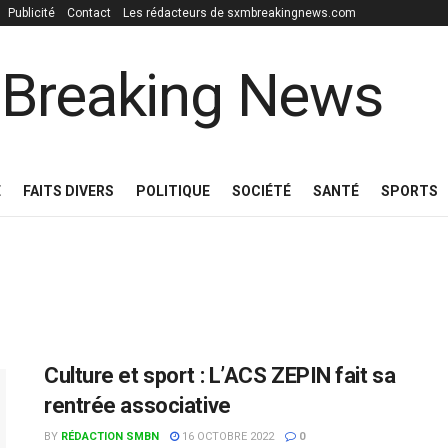
Publicité
Contact
Les rédacteurs de sxmbreakingnews.com
E
FAITS DIVERS
POLITIQUE
SOCIÉTÉ
SANTÉ
SPORTS
Culture et sport : L’ACS ZEPIN fait sa
rentrée associative
BY
RÉDACTION SMBN
16 OCTOBRE 2022
0