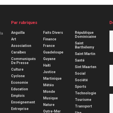
Par rubriques
D
Anguilla
Faits Divers
République
 la
Dominicaine
Art
Finance
Saint
Association
France
Barthélemy
Caraïbes
Guadeloupe
Saint Martin
Communiqués
Guyane
Santé
De Presse
Haïti
Sint Maarten
Culture
Justice
Social
Cyclone
Martinique
Société
Economie
Météo
Sports
Education
Monde
Technologie
Emplois
Musique
Tourisme
Enseignement
Nature
Transport
Entreprise
Outre-Mer
Une