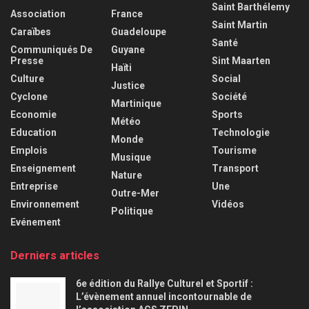
Saint Barthélemy
Association
France
Saint Martin
Caraïbes
Guadeloupe
Santé
Communiqués De
Guyane
Presse
Sint Maarten
Haïti
Culture
Social
Justice
Cyclone
Société
Martinique
Economie
Sports
Météo
Education
Technologie
Monde
Emplois
Tourisme
Musique
Enseignement
Transport
Nature
Entreprise
Une
Outre-Mer
Environnement
Vidéos
Politique
Evénement
Derniers articles
6e édition du Rallye Culturel et Sportif :
L’évènement annuel incontournable de