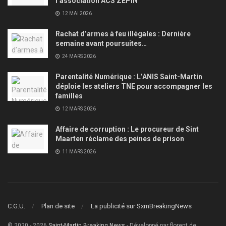
l’association ACS ZEPIN
12 MAI 2026
Rachat d’armes à feu illégales : Dernière
semaine avant poursuites…
24 MARS 2026
Parentalité Numérique : L’ANIS Saint-Martin
déploie les ateliers TNE pour accompagner les
familles
12 MARS 2026
Affaire de corruption : Le procureur de Sint
Maarten réclame des peines de prison
11 MARS 2026
C.G.U.
Plan de site
La publicité sur SxmBreakingNews
© 2020 - 2026
Saint-Martin Breaking News
- Développé par florent de