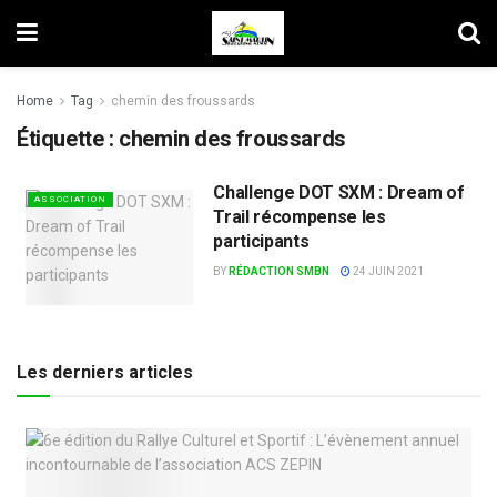
Home
Tag
chemin des froussards
Étiquette :
chemin des froussards
Challenge DOT SXM : Dream of
ASSOCIATION
Trail récompense les
participants
BY
RÉDACTION SMBN
24 JUIN 2021
Les derniers articles