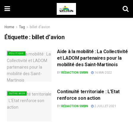
Home
Tag
billet d'avion
Étiquette :
billet d’avion
Aide à la mobilité : La Collectivité
POLITIQUE
et LADOM partenaires pour la
mobilité des Saint-Martinois
BY
RÉDACTION SMBN
16 MAI 2022
Continuité territoriale : L’Etat
OUTRE-MER
renforce son action
BY
RÉDACTION SMBN
2 JUILLET 2021