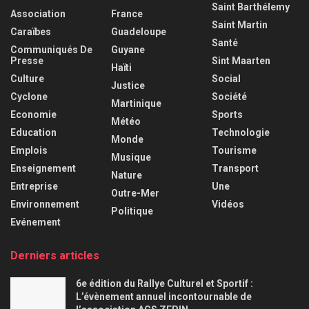
Saint Barthélemy
Association
France
Saint Martin
Caraïbes
Guadeloupe
Santé
Communiqués De
Guyane
Presse
Sint Maarten
Haïti
Culture
Social
Justice
Cyclone
Société
Martinique
Economie
Sports
Météo
Education
Technologie
Monde
Emplois
Tourisme
Musique
Enseignement
Transport
Nature
Entreprise
Une
Outre-Mer
Environnement
Vidéos
Politique
Evénement
Derniers articles
6e édition du Rallye Culturel et Sportif :
L’évènement annuel incontournable de