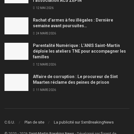
l’association ACS ZEPIN
12 MAI 2026
Rachat d’armes à feu illégales : Dernière
semaine avant poursuites…
24 MARS 2026
Parentalité Numérique : L’ANIS Saint-Martin
déploie les ateliers TNE pour accompagner les
familles
12 MARS 2026
Affaire de corruption : Le procureur de Sint
Maarten réclame des peines de prison
11 MARS 2026
C.G.U.
Plan de site
La publicité sur SxmBreakingNews
© 2020 - 2026
Saint-Martin Breaking News
- Développé par florent de