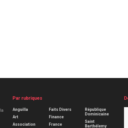
Par rubriques
D
Anguilla
Faits Divers
République
 la
Dominicaine
Art
Finance
Saint
Association
France
Barthélemy