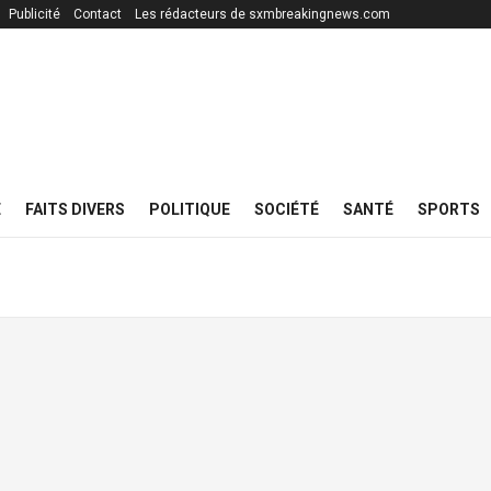
Publicité
Contact
Les rédacteurs de sxmbreakingnews.com
E
FAITS DIVERS
POLITIQUE
SOCIÉTÉ
SANTÉ
SPORTS
N