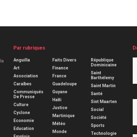
Par rubriques
D
Anguilla
Faits Divers
République
 la
Dominicaine
Art
Finance
Saint
Association
France
Barthélemy
Caraïbes
Guadeloupe
Saint Martin
Communiqués
Guyane
Santé
De Presse
Haïti
Sint Maarten
Culture
Justice
Social
Cyclone
Martinique
Société
Economie
Météo
Sports
Education
Monde
Technologie
Emplois