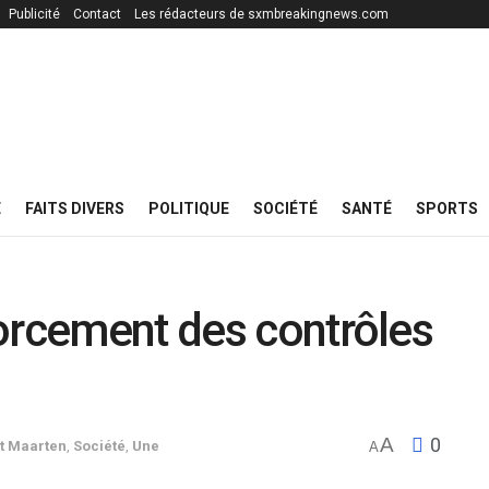
Publicité
Contact
Les rédacteurs de sxmbreakingnews.com
E
FAITS DIVERS
POLITIQUE
SOCIÉTÉ
SANTÉ
SPORTS
orcement des contrôles
A
0
nt Maarten
,
Société
,
Une
A