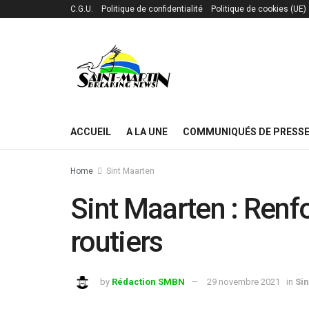
C.G.U.
Politique de confidentialité
Politique de cookies (UE)
ACCUEIL
A LA UNE
COMMUNIQUÉS DE PRESS
Home
Sint Maarten
Sint Maarten : Renf
routiers
by
Rédaction SMBN
29 novembre 2021
in
Si