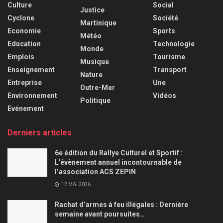
Culture
Social
Justice
Cyclone
Société
Martinique
Economie
Sports
Météo
Education
Technologie
Monde
Emplois
Tourisme
Musique
Enseignement
Transport
Nature
Entreprise
Une
Outre-Mer
Environnement
Vidéos
Politique
Evénement
Derniers articles
6e édition du Rallye Culturel et Sportif :
L’évènement annuel incontournable de
l’association ACS ZEPIN
12 MAI 2026
Rachat d’armes à feu illégales : Dernière
semaine avant poursuites…