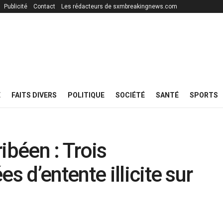
Publicité
Contact
Les rédacteurs de sxmbreakingnews.com
E
FAITS DIVERS
POLITIQUE
SOCIÉTÉ
SANTÉ
SPORTS
ibéen : Trois
 d’entente illicite sur