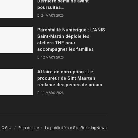
Dernière semaine avant
poursuites…
24 MARS 2026
Parentalité Numérique : L’ANIS
Saint-Martin déploie les
ateliers TNE pour
accompagner les familles
12 MARS 2026
Affaire de corruption : Le
procureur de Sint Maarten
réclame des peines de prison
11 MARS 2026
C.G.U.
Plan de site
La publicité sur SxmBreakingNews