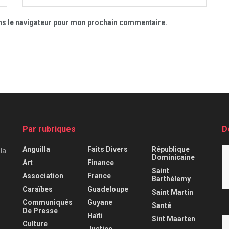
ns le navigateur pour mon prochain commentaire.
Par rubriques
D
Anguilla
Faits Divers
République
 la
Dominicaine
Art
Finance
Saint
Association
France
Barthélemy
Caraïbes
Guadeloupe
Saint Martin
Communiqués
Guyane
Santé
De Presse
Haïti
Sint Maarten
Culture
Justice