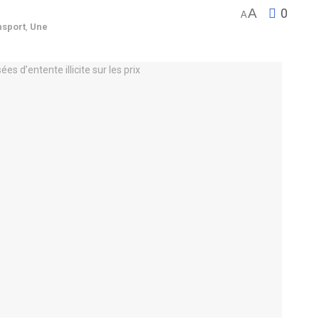
A
0
A
nsport
,
Une