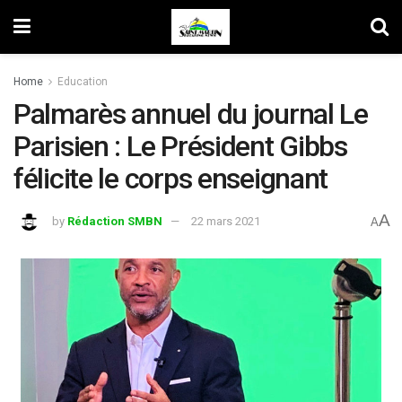
Home
Education
Palmarès annuel du journal Le
Parisien : Le Président Gibbs
félicite le corps enseignant
A
by
Rédaction SMBN
22 mars 2021
A