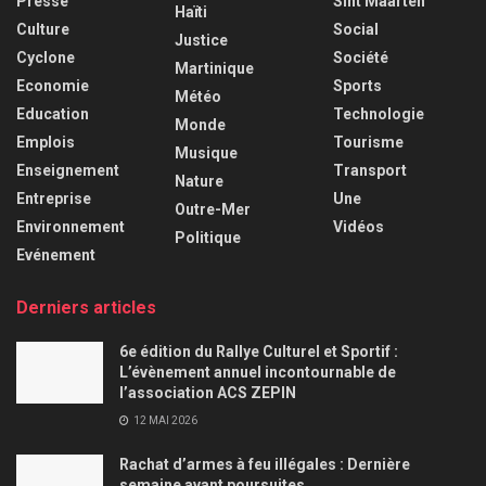
Presse
Sint Maarten
Haïti
Culture
Social
Justice
Cyclone
Société
Martinique
Economie
Sports
Météo
Education
Technologie
Monde
Emplois
Tourisme
Musique
Enseignement
Transport
Nature
Entreprise
Une
Outre-Mer
Environnement
Vidéos
Politique
Evénement
Derniers articles
6e édition du Rallye Culturel et Sportif :
L’évènement annuel incontournable de
l’association ACS ZEPIN
12 MAI 2026
Rachat d’armes à feu illégales : Dernière
semaine avant poursuites…