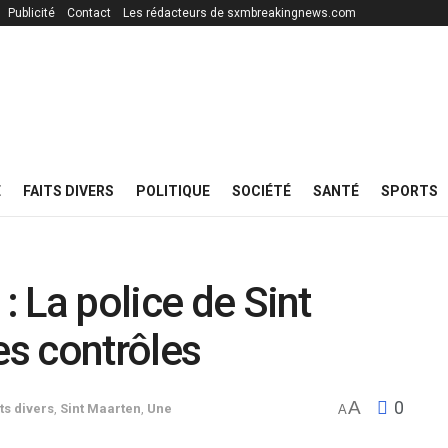
Publicité
Contact
Les rédacteurs de sxmbreakingnews.com
E
FAITS DIVERS
POLITIQUE
SOCIÉTÉ
SANTÉ
SPORTS
: La police de Sint
es contrôles
A
0
ts divers
,
Sint Maarten
,
Une
A