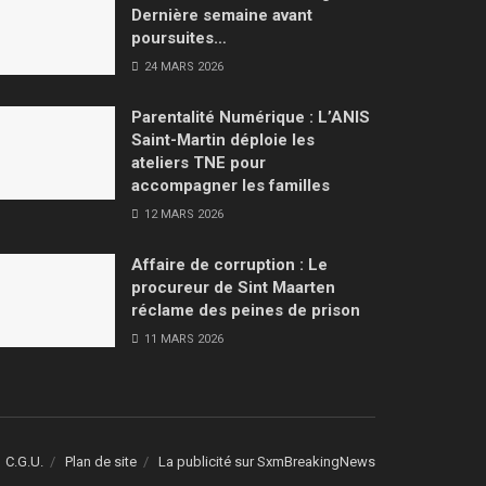
Dernière semaine avant
poursuites…
24 MARS 2026
Parentalité Numérique : L’ANIS
Saint-Martin déploie les
ateliers TNE pour
accompagner les familles
12 MARS 2026
Affaire de corruption : Le
procureur de Sint Maarten
réclame des peines de prison
11 MARS 2026
C.G.U.
Plan de site
La publicité sur SxmBreakingNews