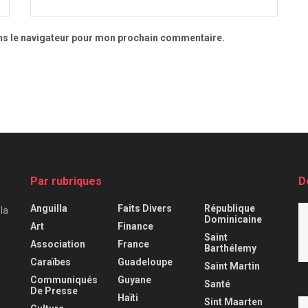
ns le navigateur pour mon prochain commentaire.
Par rubriques
D
Anguilla
Faits Divers
République
 la
Dominicaine
Art
Finance
Saint
Association
France
Barthélemy
Caraïbes
Guadeloupe
Saint Martin
Communiqués
Guyane
Santé
De Presse
Haïti
Sint Maarten