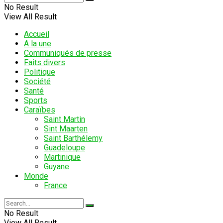
No Result
View All Result
Accueil
A la une
Communiqués de presse
Faits divers
Politique
Société
Santé
Sports
Caraïbes
Saint Martin
Sint Maarten
Saint Barthélemy
Guadeloupe
Martinique
Guyane
Monde
France
No Result
View All Result