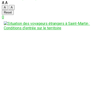
A
A
A
A
Reset
0