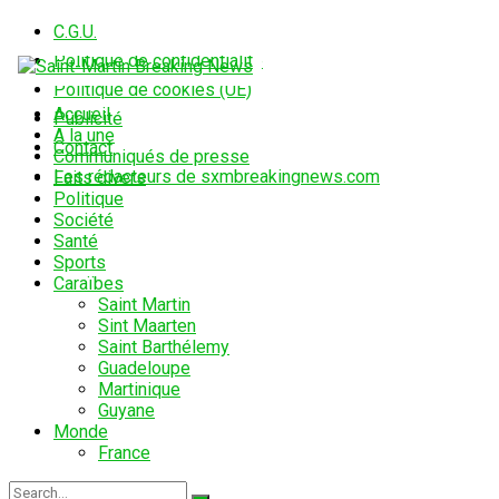
C.G.U.
Politique de confidentialité
Politique de cookies (UE)
Accueil
Publicité
A la une
Contact
Communiqués de presse
Les rédacteurs de sxmbreakingnews.com
Faits divers
Politique
Société
Santé
Sports
Caraïbes
Saint Martin
Sint Maarten
Saint Barthélemy
Guadeloupe
Martinique
Guyane
Monde
France