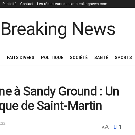
Publicité
Contact
Les rédacteurs de sxmbreakingnews.com
E
FAITS DIVERS
POLITIQUE
SOCIÉTÉ
SANTÉ
SPORTS
ine à Sandy Ground : Un
ique de Saint-Martin
2022
A
1
A