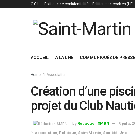
C.G.U.
Politique de confidentialité
Politique de cookies (UE)
ACCUEIL
A LA UNE
COMMUNIQUÉS DE PRESS
Home
Association
Création d’une pisc
projet du Club Naut
by
Rédaction SMBN
9 juillet 
in
Association
,
Politique
,
Saint Martin
,
Société
,
Une