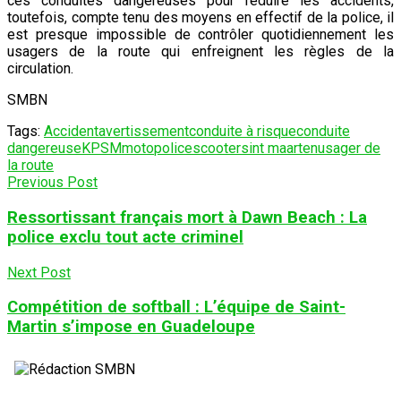
ces conduites dangereuses pour réduire les accidents,
toutefois, compte tenu des moyens en effectif de la police, il
est presque impossible de contrôler quotidiennement les
usagers de la route qui enfreignent les règles de la
circulation.
SMBN
Tags:
Accident
avertissement
conduite à risque
conduite
dangereuse
KPSM
moto
police
scooter
sint maarten
usager de
la route
Previous Post
Ressortissant français mort à Dawn Beach : La
police exclu tout acte criminel
Next Post
Compétition de softball : L’équipe de Saint-
Martin s’impose en Guadeloupe