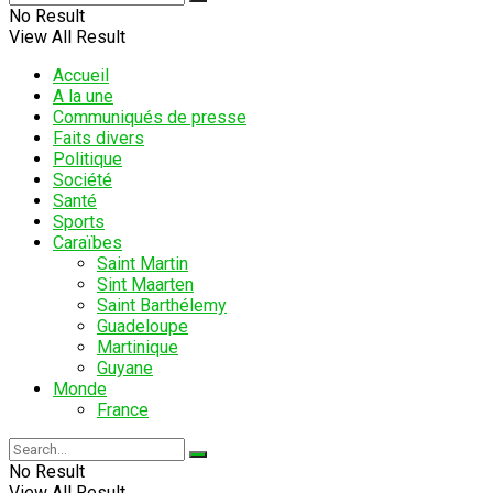
No Result
View All Result
Accueil
A la une
Communiqués de presse
Faits divers
Politique
Société
Santé
Sports
Caraïbes
Saint Martin
Sint Maarten
Saint Barthélemy
Guadeloupe
Martinique
Guyane
Monde
France
No Result
View All Result