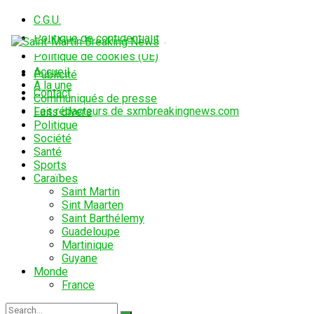
C.G.U.
Politique de confidentialité
Politique de cookies (UE)
Accueil
Publicité
A la une
Contact
Communiqués de presse
Les rédacteurs de sxmbreakingnews.com
Faits divers
Politique
Société
Santé
Sports
Caraïbes
Saint Martin
Sint Maarten
Saint Barthélemy
Guadeloupe
Martinique
Guyane
Monde
France