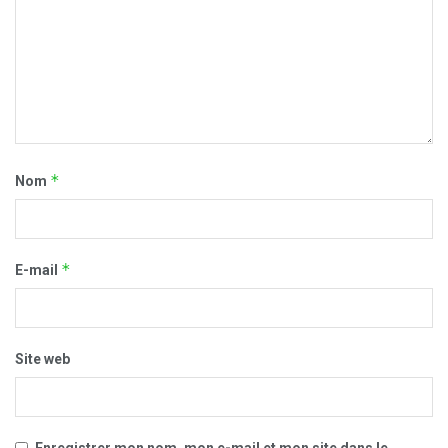
*
Nom
*
E-mail
Site web
Enregistrer mon nom, mon e-mail et mon site dans le