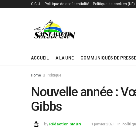
C.G.U.
Politique de confidentialité
Politique de cookies (UE)
ACCUEIL
A LA UNE
COMMUNIQUÉS DE PRESS
Home
Politique
Nouvelle année : Vœ
Gibbs
by
Rédaction SMBN
1 janvier 2021
in
Politiq