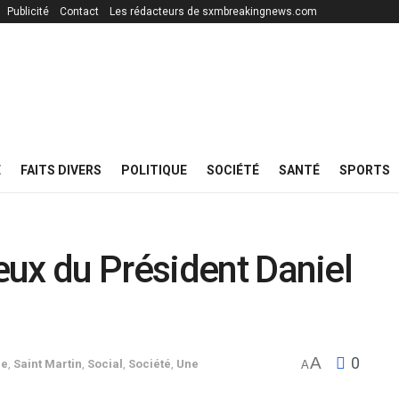
Publicité
Contact
Les rédacteurs de sxmbreakingnews.com
E
FAITS DIVERS
POLITIQUE
SOCIÉTÉ
SANTÉ
SPORTS
ux du Président Daniel
A
0
ue
,
Saint Martin
,
Social
,
Société
,
Une
A