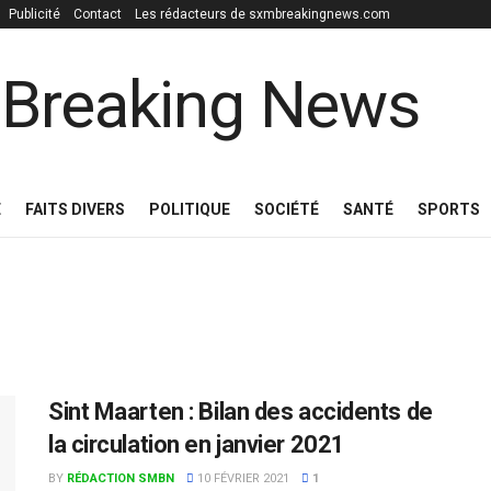
Publicité
Contact
Les rédacteurs de sxmbreakingnews.com
E
FAITS DIVERS
POLITIQUE
SOCIÉTÉ
SANTÉ
SPORTS
Sint Maarten : Bilan des accidents de
la circulation en janvier 2021
BY
RÉDACTION SMBN
10 FÉVRIER 2021
1