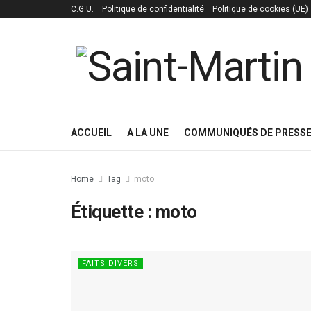
C.G.U.
Politique de confidentialité
Politique de cookies (UE)
ACCUEIL
A LA UNE
COMMUNIQUÉS DE PRESS
Home
Tag
moto
Étiquette :
moto
FAITS DIVERS