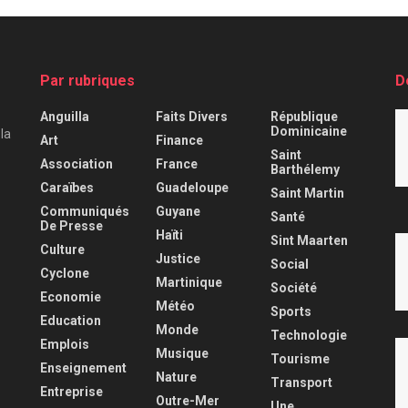
Par rubriques
D
Anguilla
Faits Divers
République
Dominicaine
 la
Art
Finance
Saint
Association
France
Barthélemy
Caraïbes
Guadeloupe
Saint Martin
Communiqués
Guyane
Santé
De Presse
Haïti
Sint Maarten
Culture
Justice
Social
Cyclone
Martinique
Société
Economie
Météo
Sports
Education
Monde
Technologie
Emplois
Musique
Tourisme
Enseignement
Nature
Transport
Entreprise
Outre-Mer
Une