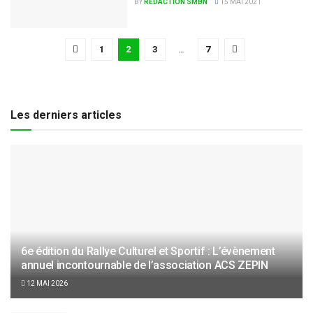
BY
RÉDACTION SMBN
15 MAI 2021
1
2
3
…
7
Les derniers articles
6e édition du Rallye Culturel et Sportif : L’évènement
annuel incontournable de l’association ACS ZEPIN
12 MAI 2026