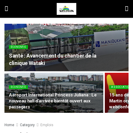
ECONOMIE
Santé : Avancement du chantier de la
clinique Wataki
ECONOMIE
ASSOCIATION
Aéroport International Princess Juliana : Le
15 ans de l
nouveau hall d’arrivée bientôt ouvert aux
Martin orga
passagers
webconfér
Home
Category
Emplois